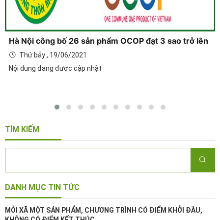
Hà Nội công bố 26 sản phẩm OCOP đạt 3 sao trở lên
Thứ bảy , 19/06/2021
Nội dung đang được cập nhật
TÌM KIẾM
DANH MỤC TIN TỨC
MỖI XÃ MỘT SẢN PHẨM, CHƯƠNG TRÌNH CÓ ĐIỂM KHỞI ĐẦU,
KHÔNG CÓ ĐIỂM KẾT THÚC