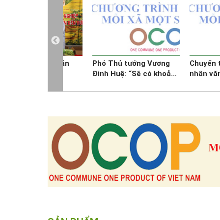
àm OCOP: “Hãy gắn
Phó Thủ tướng Vương
Chuyển t
ao vào lòng dân”
Đình Huệ: “Sẽ có khoảng
nhân vă
15.000 tỷ đồng cho
OCOP
chương trình OCOP”