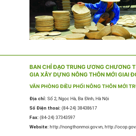
BAN CHỈ ĐẠO TRUNG ƯƠNG CHƯƠNG T
GIA XÂY DỰNG NÔNG THÔN MỚI GIAI Đ
VĂN PHÒNG ĐIỀU PHỐI NÔNG THÔN MỚI T
Địa chỉ:
Số 2, Ngọc Hà, Ba Đình, Hà Nội
Số Điện thoai:
(84-24) 38438617
Fax:
(84-24) 37343597
Website:
http://nongthonmoi.gov.vn, http://ocop.gov