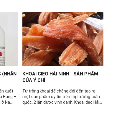
 (NHÃN
KHOAI GIEO HẢI NINH - SẢN PHẨM
Gạo Ngọc
CỦA Ý CHÍ
Góp tinh hoa
trời, được t
ản xuất
Từ trồng khoai để chống đói đến tạo ra
lượng cao, c
Na Hang –
một sản phẩm uy tín trên thị trường toàn
màu mỡ, với 
 ở Na
quốc, 2 lần được vinh danh, Khoai deo Hải
toàn tự nhiên
 tửu này
Ninh không còn là một sản phẩm thông
toàn cho sức
ao này mà
thường, đó là nghị lực, là cái tình của người
biến khép kí
ải biết
Quảng Bình nói chung, Hải Ninh nói riêng
toàn vệ sinh
ừ nhỏ đã
trong cuộc sống.
cho cơm dẻo
ch nấu