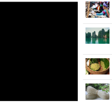
rượu, kiếm lá rừng để làm men, ủ 