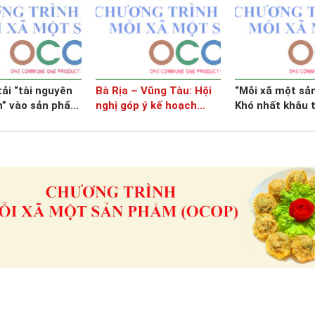
ải “tài nguyên
Bà Rịa – Vũng Tàu: Hội
“Mỗi xã một sả
n” vào sản phẩm
nghị góp ý kế hoạch
Khó nhất khâu t
triển khai chương trình
quốc gia mỗi xã một sản
phẩm - OCOP