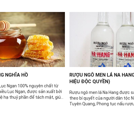
G NGHĨA HỒ
RƯỢU NGÔ MEN LÁ NA HANG
HIỆU ĐỘC QUYỀN)
Lục Ngạn 100% nguyên chất từ
hiều Lục Ngạn, được sản xuất bởi
Rượu ngô men lá Na Hang được s
ệ hạ thuỷ phần để tách mật, giúp
theo bí quyết của người dân tộc 
 lượng nước có trong mật.
Tuyên Quang, Phong tục nấu rượu
Hang đã có từ ngàn đời nay, danh
đã trở thành đặc sản của vùng c
khi nhắc tới Na Hang thì ai cũng ph
tới rượu ngô men lá . Người dân t
được ông bà, bố mẹ truyền lại cá