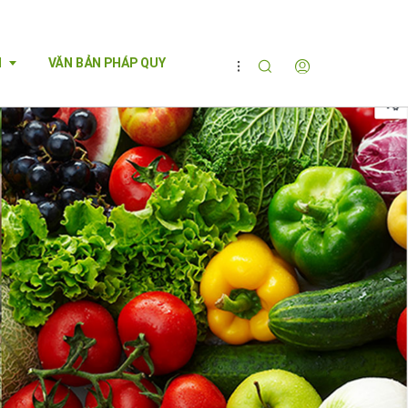
M
VĂN BẢN PHÁP QUY
ỘI THẤT - 
G THÔN, BÁN 