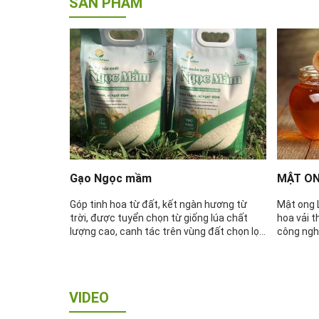
SẢN PHẨM
SẢN PHẨM
Gạo Ngọc mầm
MẬT ON
Góp tinh hoa từ đất, kết ngàn hương từ
Mật ong 
trời, được tuyển chọn từ giống lúa chất
hoa vải t
ến tạo ra
lượng cao, canh tác trên vùng đất chọn lọc
công ngh
trường toàn
màu mỡ, với quá trình sinh trưởng hoàn
giảm hàm
oai deo Hải
toàn tự nhiên. Đây là loại gạo sạch và an
hẩm thông
toàn cho sức khỏe, được sản xuất và chế
ình của người
biến khép kín đạt tiêu chuẩn quản lý an
 nói riêng
VIDEO
toàn vệ sinh thực phẩm HACCP. Khi nấu sẽ
cho cơm dẻo, hương thơm tự nhiên và vị