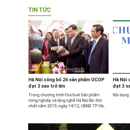
TIN TỨC
phẩm OCOP
Hà Nội công bố 26 sản phẩm OCOP
Hà Nội
đạt 3 sao trở lên
đạt 3 s
Sản phẩm
Trong chương trình Festival Sản phẩm
Nội dung
ội lần thứ
nông nghiệp và làng nghề Hà Nội lần thứ
UBND TP Hà
nhất năm 2019, ngày 14/12, UBND TP Hà
m đầu tiên
Nội đã công bố những sản phẩm đầu tiên
ình “Mỗi xã
được cấp sao thuộc Chương trình “Mỗi xã
ăm 2020. Bộ
một sản phẩm” (OCOP) đến năm 2020. Bộ
Trưởng Nguyễn ...