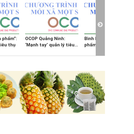
n phẩm”:
OCOP Quảng Ninh:
Bình Phước: 18 sản
iêu thụ
‘Mạnh tay’ quản lý tiêu
phẩm tham gia Chươn
chuẩn chất lượng,
trình OCOP
khẳng định vị thế trên
thị trường