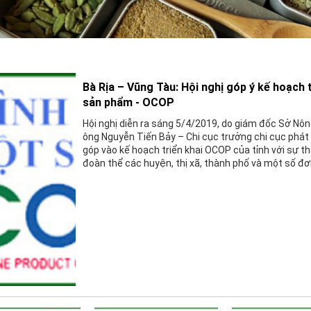
DUYÊN HẢI NAM TRUNG BỘ
TÂY NGUYÊN
ĐÔNG NAM BỘ
ĐỒNG BẰNG SÔNG CỬU LONG
Bà Rịa – Vũng Tàu: Hội nghị góp ý kế hoạch 
sản phẩm - OCOP
Hội nghị diễn ra sáng 5/4/2019, do giám đốc Sở Nô
ông Nguyễn Tiến Bảy – Chi cục trưởng chi cục phát tr
góp vào kế hoạch triển khai OCOP của tỉnh với sự t
đoàn thể các huyện, thị xã, thành phố và một số đơn