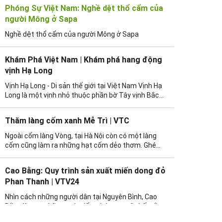
ngọt đậm đà
rượu.
Phóng Sự Việt Nam: Nghề dệt thổ cẩm của
người Mông ở Sapa
Nghề dệt thổ cẩm của người Mông ở Sapa
Khám Phá Việt Nam | Khám phá hang động
vịnh Hạ Long
Vịnh Hạ Long - Di sản thế giới tại Việt Nam Vịnh Hạ
Long là một vịnh nhỏ thuộc phần bờ Tây vịnh Bắc
Bộ tại khu vực biển Đông Bắc Việt Nam, bao gồm
vùng biển đảo thuộc thành phố Hạ Long, Thành phố
Thăm làng cốm xanh Mễ Trì | VTC
Cẩm Phả và một phần của huyện đảo Vân Đồn của
tỉnh Quảng Ninh. Giá trị thẩm mĩ: Vịnh Hạ Long nổi
Ngoài cốm làng Vòng, tại Hà Nội còn có một làng
bật với hệ thống đảo đá và hang động tuyệt
cốm cũng làm ra những hạt cốm dẻo thơm. Ghé
đẹp.Hàng trăm đảo đá, mỗi đảo mang một hình
thăm làng cốm Mễ Trì và tìm hiểu cách người dân
dáng khác nhau hết sức sinh động: hòn Đầu Người,
nơi đây làm cốm.
Cao Bằng: Quy trình sản xuất miến dong đỏ
hòn Rồng, hòn Lã Vọng, hòn Cánh Buồm, hòn Trống
Mái, hòn Lư Hương... Tiềm ẩn trong lòng các đảo đá
Phan Thanh | VTV24
ấy là những hang động tuyệt đẹp gắn với nhiều
Nhìn cách những người dân tại Nguyên Bình, Cao
truyền thuyết thần kỳ như động Thiên Cung, hang
Bằng làm ra những sợi miến, chúng ta sẽ thấy rằng
Đầu Gỗ, động Sửng Sốt, hang Trinh Nữ, động Tam
đây rõ ràng là một sản phẩm an toàn. Tuy nhiên để
Cung... Đó thực sự là những lâu đài của tạo hoá giữa