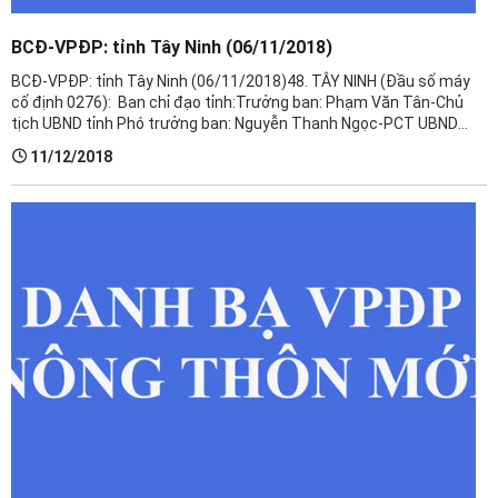
BCĐ-VPĐP: tỉnh Tây Ninh (06/11/2018)
BCĐ-VPĐP: tỉnh Tây Ninh (06/11/2018)​48. TÂY NINH (Đầu số máy
cố định 0276): Ban chỉ đạo tỉnh:Trưởng ban: Phạm Văn Tân-Chủ
tịch UBND tỉnh Phó trưởng ban: Nguyễn Thanh Ngọc-PCT UBND
tỉnh Phó trưởng ban TT: Võ Đức Trọng-GĐ Sở NNPTNT Văn phòng
11/12/2018
Điều ...