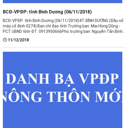
BCĐ-VPĐP: tỉnh Bình Dương (06/11/2018)
BCĐ-VPĐP: tỉnh Bình Dương (06/11/2018)​47. BÌNH DƯƠNG (Đầu số
máy cố định 0274):Ban chỉ đạo tỉnh:Trưởng ban: Mai Hùng Dũng -
PCT UBND tỉnh-ĐT: 0913950666Phó trưởng ban: Nguyễn Tấn Bình-
GĐ Sở NNPTNT-ĐT: 0913975620Văn phòng Điều phối NTM:Địa chỉ:
11/12/2018
số 60 ...