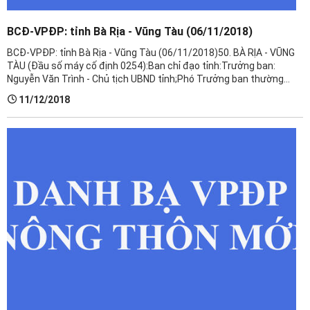
BCĐ-VPĐP: tỉnh Bà Rịa - Vũng Tàu (06/11/2018)
BCĐ-VPĐP: tỉnh Bà Rịa - Vũng Tàu (06/11/2018)​50. BÀ RỊA - VŨNG
TÀU (Đầu số máy cố định 0254):Ban chỉ đạo tỉnh:Trưởng ban:
Nguyễn Văn Trình - Chủ tịch UBND tỉnh;Phó Trưởng ban thường
trực: Lê Tuấn Quốc - Phó Chủ tịch UBND tỉnh;Phó Trưởng ban: Đặng
11/12/2018
...