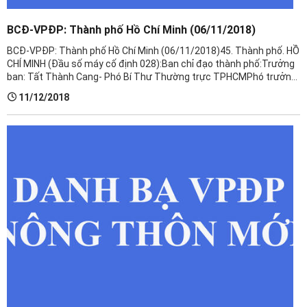
BCĐ-VPĐP: Thành phố Hồ Chí Minh (06/11/2018)
BCĐ-VPĐP: Thành phố Hồ Chí Minh (06/11/2018)​45. Thành phố. HỒ
CHÍ MINH (Đầu số máy cố định 028):Ban chỉ đạo thành phố:Trưởng
ban: Tất Thành Cang- Phó Bí Thư Thường trực TPHCMPhó trưởng
ban: Lê Thanh Liêm-PCT UBND TP-ĐT: 028.38.297.611 Phó trưởng
11/12/2018
...