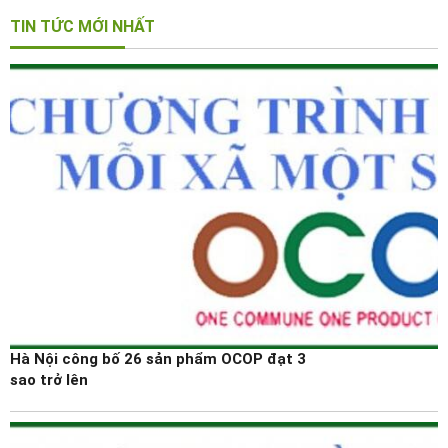
TIN TỨC MỚI NHẤT
Hà Nội công bố 26 sản phẩm OCOP đạt 3
sao trở lên