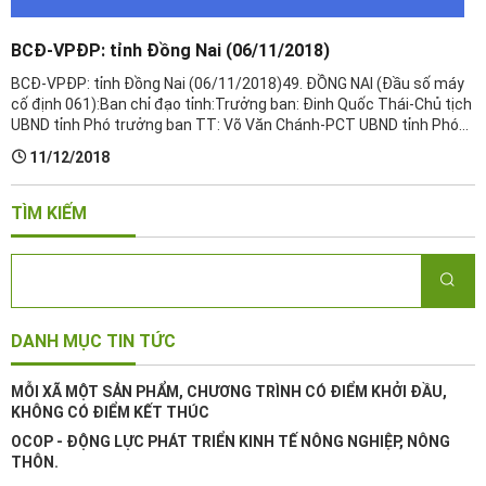
BCĐ-VPĐP: tỉnh Đồng Nai (06/11/2018)
BCĐ-VPĐP: tỉnh Đồng Nai (06/11/2018)​49. ĐỒNG NAI (Đầu số máy
cố định 061):Ban chỉ đạo tỉnh:Trưởng ban: Đinh Quốc Thái-Chủ tịch
UBND tỉnh Phó trưởng ban TT: Võ Văn Chánh-PCT UBND tỉnh Phó
trưởng ban: Huỳnh Thành Vinh-GĐ Sở NN&PTNT Phó trưởng ...
11/12/2018
TÌM KIẾM
DANH MỤC TIN TỨC
MỖI XÃ MỘT SẢN PHẨM, CHƯƠNG TRÌNH CÓ ĐIỂM KHỞI ĐẦU,
KHÔNG CÓ ĐIỂM KẾT THÚC
OCOP - ĐỘNG LỰC PHÁT TRIỂN KINH TẾ NÔNG NGHIỆP, NÔNG
THÔN.