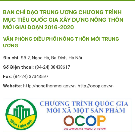
BAN CHỈ ĐẠO TRUNG ƯƠNG CHƯƠNG TRÌNH
MỤC TIÊU QUỐC GIA XÂY DỰNG NÔNG THÔN
MỚI GIAI ĐOẠN 2016-2020
VĂN PHÒNG ĐIỀU PHỐI NÔNG THÔN MỚI TRUNG
ƯƠNG
Địa chỉ:
Số 2, Ngọc Hà, Ba Đình, Hà Nội
Số Điện thoai:
(84-24) 38438617
Fax:
(84-24) 37343597
Website:
http://nongthonmoi.gov.vn, http://ocop.gov.vn